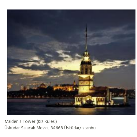
Maiden's Tower (Kız Kulesi)
Üsküdar Salacak Mevkii, 34668 Üsküdar/İstanbul