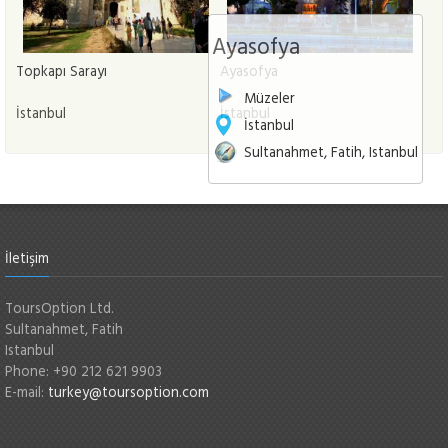
Ayasofya
Topkapı Sarayı
Ayasofya
Müzeler
İstanbul
İstanbul
İstanbul
Sultanahmet, Fatih, Istanbul
İletişim
ToursOption Ltd.
Sultanahmet, Fatih
Istanbul
Phone: +90 212 621 9903
E-mail:
turkey@toursoption.com