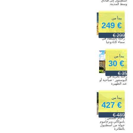
اسطنبول إلى فنادق
وسط المدينة.
يبدأ من
€ 249
299 €
رحلة بالمنطاد في
سماء كابادوجيا
يبدأ من
€ 30
35 €
رحلة بحرية في
البوسفور - صباحية أو
عند الظهيرة
يبدأ من
€ 427
489 €
3 أيام أفسس ،
باموكالي وبرجاموم
جولة من اسطنبول
بالطائرة