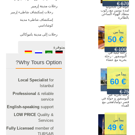
679 €
رحلات مدينة إزمير
جولة في كابادوكيا
لمدة يومين مع ركوب
رحلات إسكتشاف شاطىء إزمير
منطاد الهواء الساخن
بالطائرة
إسكتشاف شاطىء مدينة
كوشاداسي
يبدأ من
رحلات إلى مدينة باموكالى
€ 50
اللغة المتوفرة
100 €
رحلة ليلية في
البوسفور - رحلة
بحرية مع عشاء
Why Tours Option?
يبدأ من
€ 60
Local Specialist
for
Istanbul
75 €
Professional
& reliable
رحلة بحرية عبر
البوسفور و جولة في
service
قصر دولماباهجى مع
الغداء
English-speaking
support
LOW PRICE
Quality &
يبدأ من
Services
€ 49
Fully Licensed
member of
TURSAB