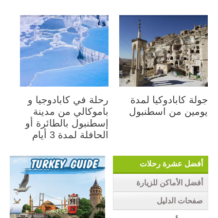
لة في كابادوكيا لمدة
جولة كابادوكيا لمدة
رحلة ف
ومين مع ركوب منطاد
يومين من اسطنبول
باموكا
هواء الساخن بالطائرة
إسطنبو
الحافلة ل
أفضل عشرة رحلات
أفضل الأماكن للزيارة
صفحات الدليل