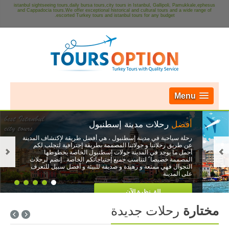
istanbul sightseeing tours,daily bursa tours,city tours in Istanbul, Gallipoli, Pamukkale,ephesus
and Cappadocia tours.We offer exceptional historical and cultural tours and a wide range of
escorted Turkey tours and istanbul tours for any budget.
Menu
أفضل
رحلات مدينة إسطنبول
رحلة سياحية في مدينة إسطنبول ، هي أفضل طريقة لإكتشاف المدينة
عن طريق رحلاتنا و جولاتنا المصممة بطريقة إحترافية لتجلب لكم
أجمل ما يوجد في المدينة جولات إسطنبول الخاصة بخطوطها
المصممة خصيصا ً لتناسب جميع إحتياجاتكم الخاصة . إنضم لرحلات
التجوال فهي ممتعة و زهيدة و صديقة للبيئة و أفضل سبيل للتعرف
على المدينة
إلق نظرة الآن
مختارة
رحلات جديدة