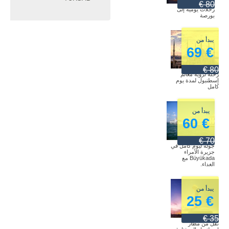
80 €
رحلات يومية إلى
بورصة
يبدأ من
€ 69
80 €
رحلة لرؤية معالم
إسطنبول لمدة يوم
كامل
يبدأ من
€ 60
70 €
جولة ليوم كامل في
جزيرة الأمراء
Büyükada مع
الغداء.
يبدأ من
€ 25
35 €
نقل من مطار