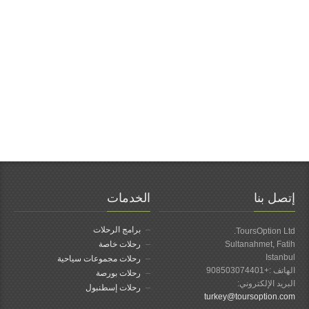
إتصل بنا
الخدمات
برامج الرحلات
ToursOption Ltd.
Sultanahmet, Fatih
رحلات خاصة
Istanbul
رحلات مجموعات سياحية
الهاتف :
+908503074401
رحلات بورصة
البريد الإلكتروني:
رحلات إسطنبول
turkey@toursoption.com