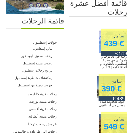
قائمة أفضل عشرة
رحلات
قائمة الرحلات
يبدأ من
€ 439
جولات إسطنبول
ليالي إسطنبول
519 €
رحلات مضيق البوسفور
رحلة في كابادوجيا و
باموكالي من مدينة
رحلات مدينة إسطنبول
إسطنبول بالطائرة أو
الحافلة لمدة 3 أيام
برامج رحلات إسطنبول
إسكتشاف شاطىء إسطنبول
يبدأ من
جولات يومية من اسطنبول
€ 390
رحلات قرية كابادوجيا
485 €
رحلات مدينة بورصة
جولة كابادوكيا لمدة
يومين من اسطنبول
رحلات قرية أفسس
رحلات مدينة أنطالية
يبدأ من
عروض رحلات تركيا
€ 549
رحلات إلى طروادة و جاليبولي