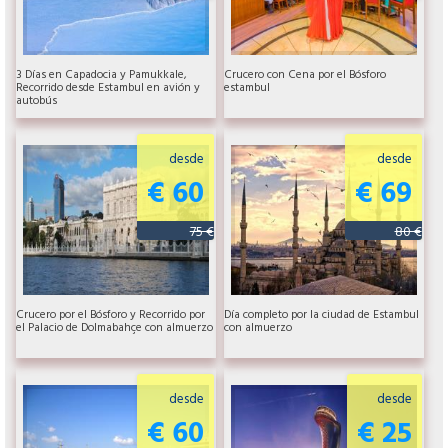
3 Días en Capadocia y Pamukkale,
Crucero con Cena por el Bósforo
Recorrido desde Estambul en avión y
estambul
autobús
desde
desde
€ 60
€ 69
75 €
80 €
Crucero por el Bósforo y Recorrido por
Día completo por la ciudad de Estambul
el Palacio de Dolmabahçe con almuerzo
con almuerzo
desde
desde
€ 60
€ 25