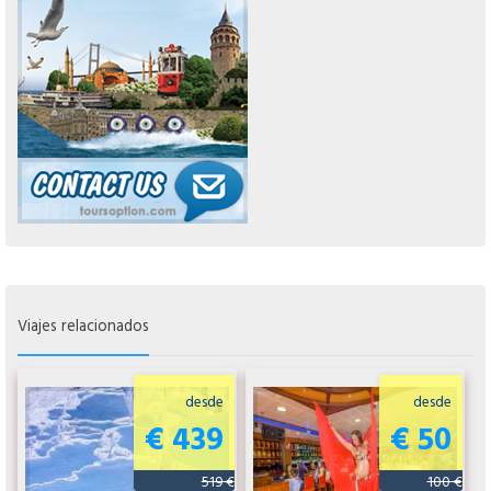
Viajes relacionados
desde
desde
€ 439
€ 50
519 €
100 €