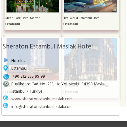
Green Park Hotel Merter
Elite World Estambul Hotel
Estambul
Estambul
Sheraton Estambul Maslak Hotel
Hoteles
Estambul
+90 212 335 99 99
Büyükdere Cad. No: 233, Üç Yol Mevkii, 34398 Maslak -
Divan Asia Hotel
Radisson Blu Hotel, Sisli, Estambul
İstanbul / Türkiye
Estambul
Estambul
www.sheratonistanbulmaslak.com
info@sheratonistanbulmaslak.com