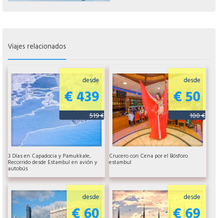
Viajes relacionados
desde
desde
€ 439
€ 50
519 €
100 €
3 Días en Capadocia y Pamukkale,
Crucero con Cena por el Bósforo
Recorrido desde Estambul en avión y
estambul
autobús
desde
desde
€ 60
€ 69