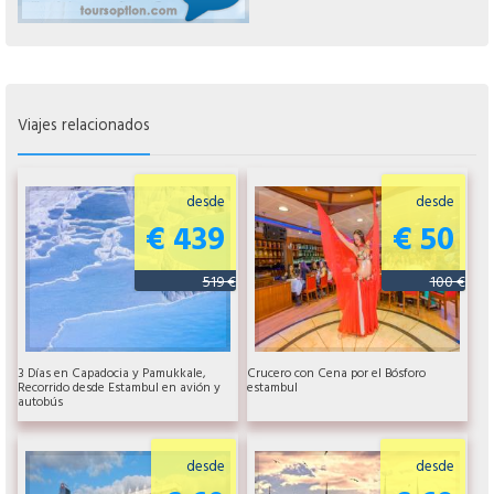
Viajes relacionados
desde
desde
€ 439
€ 50
519 €
100 €
3 Días en Capadocia y Pamukkale,
Crucero con Cena por el Bósforo
Recorrido desde Estambul en avión y
estambul
autobús
desde
desde