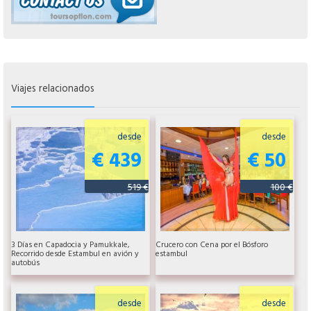
Viajes relacionados
desde
desde
€ 439
€ 50
519 €
100 €
3 Días en Capadocia y Pamukkale,
Crucero con Cena por el Bósforo
Recorrido desde Estambul en avión y
estambul
autobús
desde
desde