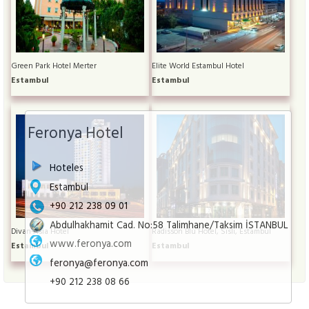
Green Park Hotel Merter
Elite World Estambul Hotel
Estambul
Estambul
Feronya Hotel
Hoteles
Estambul
+90 212 238 09 01
Abdulhakhamit Cad. No:58 Talimhane/Taksim İSTANBUL
Divan Asia Hotel
Radisson Blu Hotel, Sisli, Estambul
www.feronya.com
Estambul
Estambul
feronya@feronya.com
+90 212 238 08 66