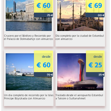
€ 60
€ 69
75 €
80 €
Crucero por el Bósforo y Recorrido por
Día completo por la ciudad de Estambul
el Palacio de Dolmabahçe con almuerzo
con almuerzo
desde
desde
€ 60
€ 25
70 €
35 €
Un dia completo de recorrido por la Islas
Traslado desde el aeropuerto Estambul
Principe Büyükada con Almuerzo
a Taksim o Sultanahmet